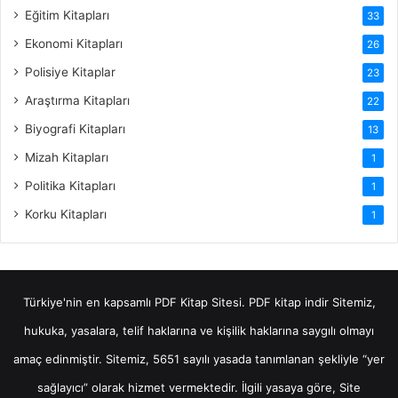
Eğitim Kitapları
33
Ekonomi Kitapları
26
Polisiye Kitaplar
23
Araştırma Kitapları
22
Biyografi Kitapları
13
Mizah Kitapları
1
Politika Kitapları
1
Korku Kitapları
1
Türkiye'nin en kapsamlı PDF Kitap Sitesi.
PDF kitap indir
Sitemiz,
hukuka, yasalara, telif haklarına ve kişilik haklarına saygılı olmayı
amaç edinmiştir. Sitemiz, 5651 sayılı yasada tanımlanan şekliyle “yer
sağlayıcı” olarak hizmet vermektedir. İlgili yasaya göre, Site