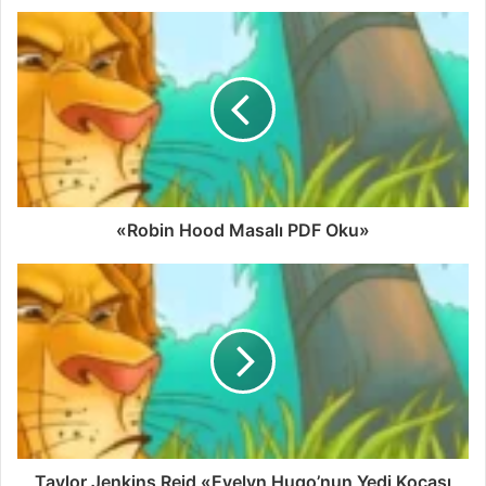
«Robin Hood Masalı PDF Oku»
Taylor Jenkins Reid «Evelyn Hugo’nun Yedi Kocası