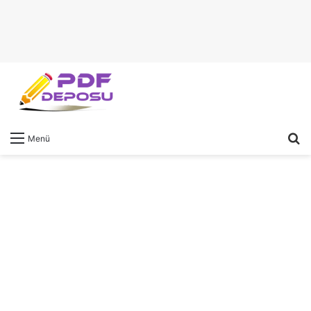
A
Menü
y
...