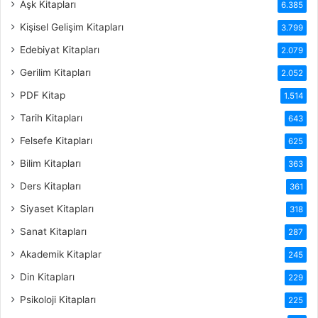
Aşk Kitapları
6.385
Kişisel Gelişim Kitapları
3.799
Edebiyat Kitapları
2.079
Gerilim Kitapları
2.052
PDF Kitap
1.514
Tarih Kitapları
643
Felsefe Kitapları
625
Bilim Kitapları
363
Ders Kitapları
361
Siyaset Kitapları
318
Sanat Kitapları
287
Akademik Kitaplar
245
Din Kitapları
229
Psikoloji Kitapları
225