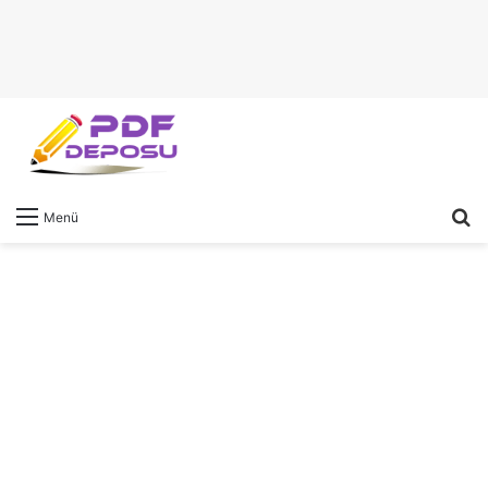
A
Menü
y
...