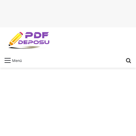
A
Menü
y
...