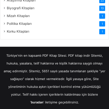
Araştırma Kitapları
22
Biyografi Kitapları
13
Mizah Kitapları
1
Politika Kitapları
1
Korku Kitapları
1
Türkiye'nin en kapsamlı PDF Kitap Sitesi.
PDF kitap indir
Sitemiz,
hukuka, yasalara, telif haklarına ve kişilik haklarına saygılı olmayı
amaç edinmiştir. Sitemiz, 5651 sayılı yasada tanımlanan şekliyle “yer
sağlayıcı” olarak hizmet vermektedir. İlgili yasaya göre, Site
yönetiminin hukuka aykırı içerikleri kontrol etme yükümlülüğü
yoktur. Telif hakkı içeren içeriklerin kaldırılması için bizlere
'
buradan
' iletişime geçebilirsiniz.