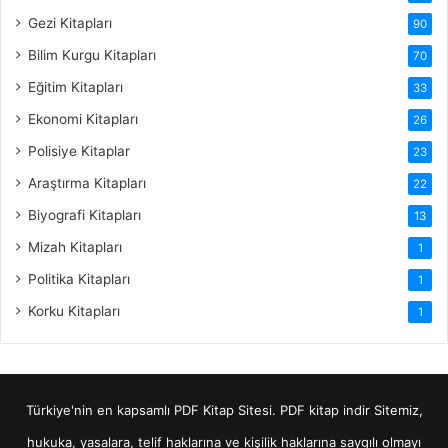
Gezi Kitapları
90
Bilim Kurgu Kitapları
70
Eğitim Kitapları
33
Ekonomi Kitapları
26
Polisiye Kitaplar
23
Araştırma Kitapları
22
Biyografi Kitapları
13
Mizah Kitapları
1
Politika Kitapları
1
Korku Kitapları
1
Türkiye'nin en kapsamlı PDF Kitap Sitesi.
PDF kitap indir
Sitemiz,
hukuka, yasalara, telif haklarına ve kişilik haklarına saygılı olmayı