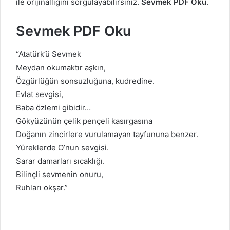
ile orijinalliğini sorgulayabilirsiniz.
Sevmek PDF Oku
.
Sevmek PDF Oku
“Atatürk’ü Sevmek
Meydan okumaktır aşkın,
Özgürlüğün sonsuzluğuna, kudredine.
Evlat sevgisi,
Baba özlemi gibidir…
Gökyüzünün çelik pençeli kasırgasına
Doğanın zincirlere vurulamayan tayfununa benzer.
Yüreklerde O’nun sevgisi.
Sarar damarları sıcaklığı.
Bilinçli sevmenin onuru,
Ruhları okşar.”