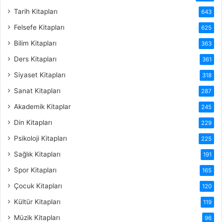
Tarih Kitapları
643
Felsefe Kitapları
625
Bilim Kitapları
363
Ders Kitapları
361
Siyaset Kitapları
318
Sanat Kitapları
287
Akademik Kitaplar
245
Din Kitapları
229
Psikoloji Kitapları
225
Sağlık Kitapları
191
Spor Kitapları
165
Çocuk Kitapları
120
Kültür Kitapları
119
Müzik Kitapları
96