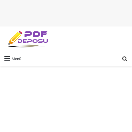
A
Menü
y
...