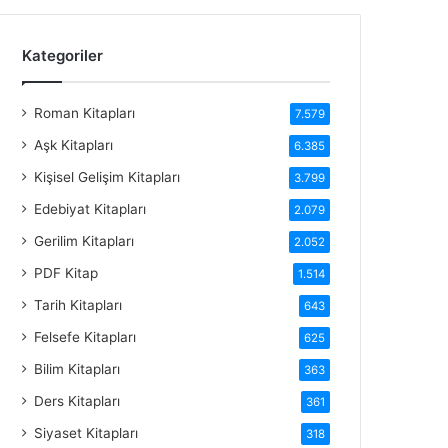
Kategoriler
Roman Kitapları
7.579
Aşk Kitapları
6.385
Kişisel Gelişim Kitapları
3.799
Edebiyat Kitapları
2.079
Gerilim Kitapları
2.052
PDF Kitap
1.514
Tarih Kitapları
643
Felsefe Kitapları
625
Bilim Kitapları
363
Ders Kitapları
361
Siyaset Kitapları
318