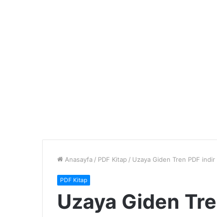
Anasayfa
/
PDF Kitap
/
Uzaya Giden Tren PDF indir
PDF Kitap
Uzaya Giden Tre