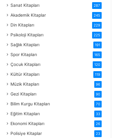
Sanat Kitapları
287
Akademik Kitaplar
245
Din Kitapları
229
Psikoloji Kitapları
225
Sağlık Kitapları
191
Spor Kitapları
165
Çocuk Kitapları
120
Kültür Kitapları
119
Müzik Kitapları
96
Gezi Kitapları
90
Bilim Kurgu Kitapları
70
Eğitim Kitapları
33
Ekonomi Kitapları
26
Polisiye Kitaplar
23