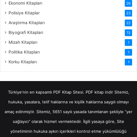
Ekonomi Kitapları
26
Polisiye Kitaplar
23
Araştırma Kitapları
22
Biyografi Kitapları
13
Mizah Kitapları
1
Politika Kitapları
1
Korku Kitapları
1
Türkiye'nin en kapsamlı PDF Kitap Sitesi.
PDF kitap indir
Sitemiz,
hukuka, yasalara, telif haklarına ve kişilik haklarına saygılı olmayı
amaç edinmiştir. Sitemiz, 5651 sayılı yasada tanımlanan şekliyle “yer
sağlayıcı” olarak hizmet vermektedir. İlgili yasaya göre, Site
yönetiminin hukuka aykırı içerikleri kontrol etme yükümlülüğü