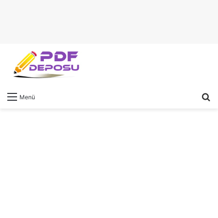
A
Menü
y
...